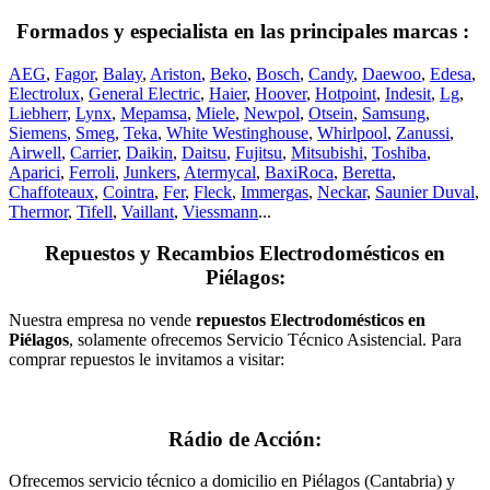
Formados y especialista en las principales marcas :
AEG
,
Fagor
,
Balay
,
Ariston
,
Beko
,
Bosch
,
Candy
,
Daewoo
,
Edesa
,
Electrolux
,
General Electric
,
Haier
,
Hoover
,
Hotpoint
,
Indesit
,
Lg
,
Liebherr
,
Lynx
,
Mepamsa
,
Miele
,
Newpol
,
Otsein
,
Samsung
,
Siemens
,
Smeg
,
Teka
,
White Westinghouse
,
Whirlpool
,
Zanussi
,
Airwell
,
Carrier
,
Daikin
,
Daitsu
,
Fujitsu
,
Mitsubishi
,
Toshiba
,
Aparici
,
Ferroli
,
Junkers
,
Atermycal
,
BaxiRoca
,
Beretta
,
Chaffoteaux
,
Cointra
,
Fer
,
Fleck
,
Immergas
,
Neckar
,
Saunier Duval
,
Thermor
,
Tifell
,
Vaillant
,
Viessmann
...
Repuestos y Recambios Electrodomésticos en
Piélagos:
Nuestra empresa no vende
repuestos Electrodomésticos en
Piélagos
, solamente ofrecemos Servicio Técnico Asistencial. Para
comprar repuestos le invitamos a visitar:
Rádio de Acción:
Ofrecemos servicio técnico a domicilio en Piélagos (Cantabria) y