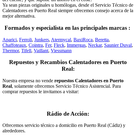
Ya sean piezas originales u homólogas, desde el Servicio Técnico de
Calentadores en Puerto Real siempre ofrecemos consejo acerca de la
mejor alternativa.
Formados y especialista en las principales marcas :
Aparici
,
Ferroli
,
Junkers
,
Atermycal
,
BaxiRoca
,
Beretta
,
Chaffoteaux
,
Cointra
,
Fer
,
Fleck
,
Immergas
,
Neckar
,
Saunier Duval
,
Thermor
,
Tifell
,
Vaillant
,
Viessmann
Repuestos y Recambios Calentadores en Puerto
Real:
Nuestra empresa no vende
repuestos Calentadores en Puerto
Real
, solamente ofrecemos Servicio Técnico Asistencial. Para
comprar repuestos le invitamos a visitar:
Rádio de Acción:
Ofrecemos servicio técnico a domicilio en Puerto Real (Cádiz) y
alrededores.