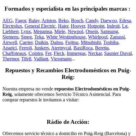
Formados y especialista en las principales marcas :
AEG
,
Fagor
,
Balay
,
Ariston
,
Beko
,
Bosch
,
Candy
,
Daewoo
,
Edesa
,
Electrolux
,
General Electric
,
Haier
,
Hoover
,
Hotpoint
,
Indesit
,
Lg
,
Liebherr
,
Lynx
,
Mepamsa
,
Miele
,
Newpol
,
Otsein
,
Samsung
,
Siemens
,
Smeg
,
Teka
,
White Westinghouse
,
Whirlpool
,
Zanussi
,
Airwell
,
Carrier
,
Daikin
,
Daitsu
,
Fujitsu
,
Mitsubishi
,
Toshiba
,
Aparici
,
Ferroli
,
Junkers
,
Atermycal
,
BaxiRoca
,
Beretta
,
Chaffoteaux
,
Cointra
,
Fer
,
Fleck
,
Immergas
,
Neckar
,
Saunier Duval
,
Thermor
,
Tifell
,
Vaillant
,
Viessmann
...
Repuestos y Recambios Electrodomésticos en Puig-
Reig:
Nuestra empresa no vende
repuestos Electrodomésticos en Puig-
Reig
, solamente ofrecemos Servicio Técnico Asistencial. Para
comprar repuestos le invitamos a visitar:
Rádio de Acción:
Ofrecemos servicio técnico a domicilio en Puig-Reig (Barcelona) y