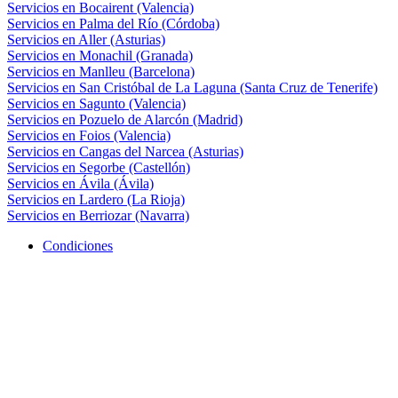
Servicios en Bocairent (Valencia)
Servicios en Palma del Río (Córdoba)
Servicios en Aller (Asturias)
Servicios en Monachil (Granada)
Servicios en Manlleu (Barcelona)
Servicios en San Cristóbal de La Laguna (Santa Cruz de Tenerife)
Servicios en Sagunto (Valencia)
Servicios en Pozuelo de Alarcón (Madrid)
Servicios en Foios (Valencia)
Servicios en Cangas del Narcea (Asturias)
Servicios en Segorbe (Castellón)
Servicios en Ávila (Ávila)
Servicios en Lardero (La Rioja)
Servicios en Berriozar (Navarra)
Condiciones