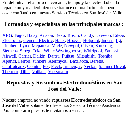
En definitiva, el ahorro en cercanía, tiempo y la efectividad en la
reparación y mantenimiento se traduce en una factura de menor
coste confiando en nuestro Servicio Técnico en San José del Valle.
Formados y especialista en las principales marcas :
AEG
,
Fagor
,
Balay
,
Ariston
,
Beko
,
Bosch
,
Candy
,
Daewoo
,
Edesa
,
Electrolux
,
General Electric
,
Haier
,
Hoover
,
Hotpoint
,
Indesit
,
Lg
,
Liebherr
,
Lynx
,
Mepamsa
,
Miele
,
Newpol
,
Otsein
,
Samsung
,
Siemens
,
Smeg
,
Teka
,
White Westinghouse
,
Whirlpool
,
Zanussi
,
Airwell
,
Carrier
,
Daikin
,
Daitsu
,
Fujitsu
,
Mitsubishi
,
Toshiba
,
Aparici
,
Ferroli
,
Junkers
,
Atermycal
,
BaxiRoca
,
Beretta
,
Chaffoteaux
,
Cointra
,
Fer
,
Fleck
,
Immergas
,
Neckar
,
Saunier Duval
,
Thermor
,
Tifell
,
Vaillant
,
Viessmann
...
Repuestos y Recambios Electrodomésticos en San
José del Valle:
Nuestra empresa no vende
repuestos Electrodomésticos en San
José del Valle
, solamente ofrecemos Servicio Técnico Asistencial.
Para comprar repuestos le invitamos a visitar: