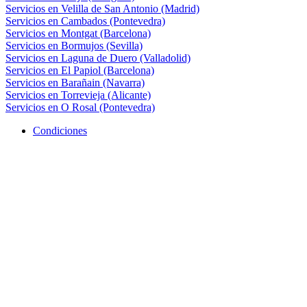
Servicios en Velilla de San Antonio (Madrid)
Servicios en Cambados (Pontevedra)
Servicios en Montgat (Barcelona)
Servicios en Bormujos (Sevilla)
Servicios en Laguna de Duero (Valladolid)
Servicios en El Papiol (Barcelona)
Servicios en Barañain (Navarra)
Servicios en Torrevieja (Alicante)
Servicios en O Rosal (Pontevedra)
Condiciones