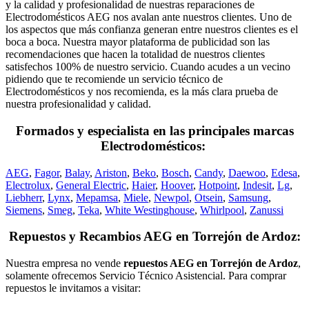
y la calidad y profesionalidad de nuestras reparaciones de
Electrodomésticos AEG nos avalan ante nuestros clientes. Uno de
los aspectos que más confianza generan entre nuestros clientes es el
boca a boca. Nuestra mayor plataforma de publicidad son las
recomendaciones que hacen la totalidad de nuestros clientes
satisfechos 100% de nuestro servicio. Cuando acudes a un vecino
pidiendo que te recomiende un servicio técnico de
Electrodomésticos y nos recomienda, es la más clara prueba de
nuestra profesionalidad y calidad.
Formados y especialista en las principales marcas
Electrodomésticos:
AEG
,
Fagor
,
Balay
,
Ariston
,
Beko
,
Bosch
,
Candy
,
Daewoo
,
Edesa
,
Electrolux
,
General Electric
,
Haier
,
Hoover
,
Hotpoint
,
Indesit
,
Lg
,
Liebherr
,
Lynx
,
Mepamsa
,
Miele
,
Newpol
,
Otsein
,
Samsung
,
Siemens
,
Smeg
,
Teka
,
White Westinghouse
,
Whirlpool
,
Zanussi
Repuestos y Recambios AEG en Torrejón de Ardoz:
Nuestra empresa no vende
repuestos AEG en Torrejón de Ardoz
,
solamente ofrecemos Servicio Técnico Asistencial. Para comprar
repuestos le invitamos a visitar: