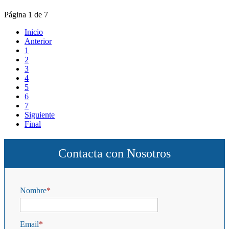
Página 1 de 7
Inicio
Anterior
1
2
3
4
5
6
7
Siguiente
Final
Contacta con Nosotros
Nombre
Email