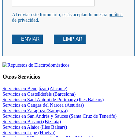
Al enviar este formulario, estás aceptando nuestra
política
de privacidad.
ENVIAR
LIMPIAR
Otros Servicios
Servicios en Benejúzar (Alicante)
Servicios en Castelldefels (Barcelona)
Servicios en Sant Antoni de Portmany (Illes Balears)
Servicios en Cangas del Narcea (Asturias)
Servicios en Zaragoza (Zaragoza)
Servicios en San Andrés y Sauces (Santa Cruz de Tenerife)
Servicios en Basauri (Bizkaia)
Servicios en Alaior (Illes Balears)
Servicios en Lepe (Huelva)