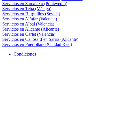
Servicios en Sanxenxo (Pontevedra)
Servicios en Teba (Málaga)
Servicios en Burguillos (Sevilla)
Servicios en Alfafar (Valencia)
Servicios en Albal (Valencia)
Servicios en Alicante (Alicante)
Servicios en Carlet (Valencia)
Servicios en Callosa d´en Sarrià (Alicante)
Servicios en Puertollano (Ciudad Real)
Condiciones