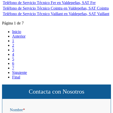
Teléfono de Servicio Técnico Fer en Valdepeñas, SAT Fer
Teléfono de Servicio Técnico Cointra en Valdepeñas, SAT Cointra
Teléfono de Servicio Técnico Vaillant en Valdepeñas, SAT Vaillant
Página 1 de 7
Inicio
Anterior
1
2
3
4
5
6
7
Siguiente
Final
Contacta con Nosotros
Nombre