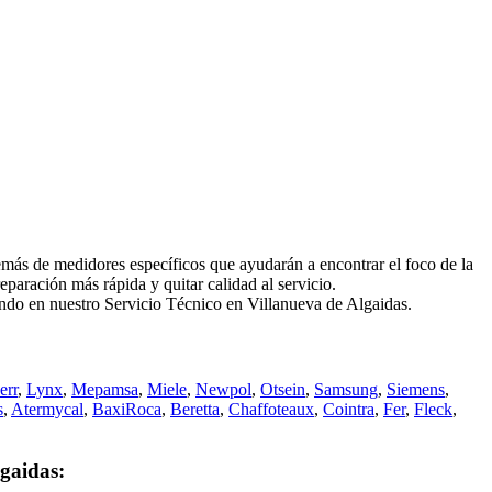
s de medidores específicos que ayudarán a encontrar el foco de la
paración más rápida y quitar calidad al servicio.
iando en nuestro Servicio Técnico en Villanueva de Algaidas.
err
,
Lynx
,
Mepamsa
,
Miele
,
Newpol
,
Otsein
,
Samsung
,
Siemens
,
s
,
Atermycal
,
BaxiRoca
,
Beretta
,
Chaffoteaux
,
Cointra
,
Fer
,
Fleck
,
gaidas: