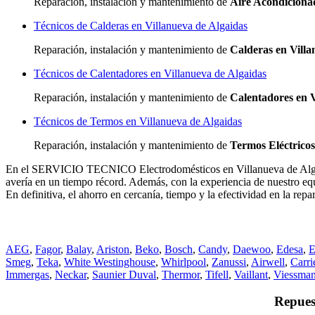
Reparación, instalación y mantenimiento de
Aire Acondicionad
Técnicos de Calderas en Villanueva de Algaidas
Reparación, instalación y mantenimiento de
Calderas en Villa
Técnicos de Calentadores en Villanueva de Algaidas
Reparación, instalación y mantenimiento de
Calentadores en V
Técnicos de Termos en Villanueva de Algaidas
Reparación, instalación y mantenimiento de
Termos Eléctricos
En el SERVICIO TECNICO Electrodomésticos en Villanueva de Algaida
avería en un tiempo récord. Además, con la experiencia de nuestro equ
En definitiva, el ahorro en cercanía, tiempo y la efectividad en la r
AEG
,
Fagor
,
Balay
,
Ariston
,
Beko
,
Bosch
,
Candy
,
Daewoo
,
Edesa
,
E
Smeg
,
Teka
,
White Westinghouse
,
Whirlpool
,
Zanussi
,
Airwell
,
Carri
Immergas
,
Neckar
,
Saunier Duval
,
Thermor
,
Tifell
,
Vaillant
,
Viessma
Repues