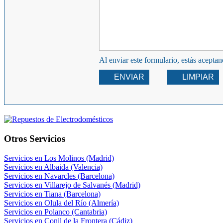
Al enviar este formulario, estás acepta
ENVIAR
LIMPIAR
Otros Servicios
Servicios en Los Molinos (Madrid)
Servicios en Albaida (Valencia)
Servicios en Navarcles (Barcelona)
Servicios en Villarejo de Salvanés (Madrid)
Servicios en Tiana (Barcelona)
Servicios en Olula del Río (Almería)
Servicios en Polanco (Cantabria)
Servicios en Conil de la Frontera (Cádiz)