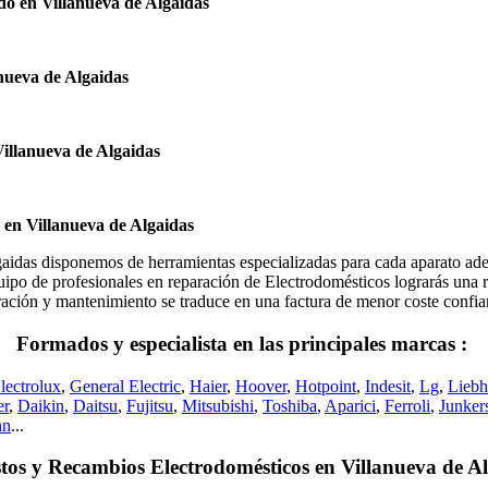
o en Villanueva de Algaidas
nueva de Algaidas
illanueva de Algaidas
 en Villanueva de Algaidas
s disponemos de herramientas especializadas para cada aparato ademá
ipo de profesionales en reparación de Electrodomésticos lograrás una re
eparación y mantenimiento se traduce en una factura de menor coste conf
Formados y especialista en las principales marcas :
lectrolux
,
General Electric
,
Haier
,
Hoover
,
Hotpoint
,
Indesit
,
Lg
,
Liebh
er
,
Daikin
,
Daitsu
,
Fujitsu
,
Mitsubishi
,
Toshiba
,
Aparici
,
Ferroli
,
Junker
nn
...
tos y Recambios Electrodomésticos en Villanueva de Al