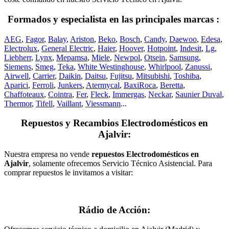
Formados y especialista en las principales marcas :
AEG
,
Fagor
,
Balay
,
Ariston
,
Beko
,
Bosch
,
Candy
,
Daewoo
,
Edesa
,
Electrolux
,
General Electric
,
Haier
,
Hoover
,
Hotpoint
,
Indesit
,
Lg
,
Liebherr
,
Lynx
,
Mepamsa
,
Miele
,
Newpol
,
Otsein
,
Samsung
,
Siemens
,
Smeg
,
Teka
,
White Westinghouse
,
Whirlpool
,
Zanussi
,
Airwell
,
Carrier
,
Daikin
,
Daitsu
,
Fujitsu
,
Mitsubishi
,
Toshiba
,
Aparici
,
Ferroli
,
Junkers
,
Atermycal
,
BaxiRoca
,
Beretta
,
Chaffoteaux
,
Cointra
,
Fer
,
Fleck
,
Immergas
,
Neckar
,
Saunier Duval
,
Thermor
,
Tifell
,
Vaillant
,
Viessmann
...
Repuestos y Recambios Electrodomésticos en
Ajalvir:
Nuestra empresa no vende
repuestos Electrodomésticos en
Ajalvir
, solamente ofrecemos Servicio Técnico Asistencial. Para
comprar repuestos le invitamos a visitar:
Rádio de Acción: