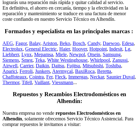
lograrás una reparación más rápida y quitar calidad al servicio.
En definitiva, el ahorro en cercanía, tiempo y la efectividad en la
reparación y mantenimiento se traduce en una factura de menor
coste confiando en nuestro Servicio Técnico en Alhendín.
Formados y especialista en las principales marcas :
AEG
,
Fagor
,
Balay
,
Ariston
,
Beko
,
Bosch
,
Candy
,
Daewoo
,
Edesa
,
Electrolux
,
General Electric
,
Haier
,
Hoover
,
Hotpoint
,
Indesit
,
Lg
,
Liebherr
,
Lynx
,
Mepamsa
,
Miele
,
Newpol
,
Otsein
,
Samsung
,
Siemens
,
Smeg
,
Teka
,
White Westinghouse
,
Whirlpool
,
Zanussi
,
Airwell
,
Carrier
,
Daikin
,
Daitsu
,
Fujitsu
,
Mitsubishi
,
Toshiba
,
Aparici
,
Ferroli
,
Junkers
,
Atermycal
,
BaxiRoca
,
Beretta
,
Chaffoteaux
,
Cointra
,
Fer
,
Fleck
,
Immergas
,
Neckar
,
Saunier Duval
,
Thermor
,
Tifell
,
Vaillant
,
Viessmann
...
Repuestos y Recambios Electrodomésticos en
Alhendín:
Nuestra empresa no vende
repuestos Electrodomésticos en
Alhendín
, solamente ofrecemos Servicio Técnico Asistencial. Para
comprar repuestos le invitamos a visitar: