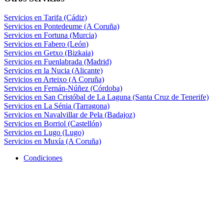
Servicios en Tarifa (Cádiz)
Servicios en Pontedeume (A Coruña)
Servicios en Fortuna (Murcia)
Servicios en Fabero (León)
Servicios en Getxo (Bizkaia)
Servicios en Fuenlabrada (Madrid)
Servicios en la Nucia (Alicante)
Servicios en Arteixo (A Coruña)
Servicios en Fernán-Núñez (Córdoba)
Servicios en San Cristóbal de La Laguna (Santa Cruz de Tenerife)
Servicios en La Sénia (Tarragona)
Servicios en Navalvillar de Pela (Badajoz)
Servicios en Borriol (Castellón)
Servicios en Lugo (Lugo)
Servicios en Muxía (A Coruña)
Condiciones