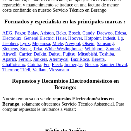
reparación y mantenimiento se traduce en una factura de menor
coste confiando en nuestro Servicio Técnico en Berango.
Formados y especialista en las principales marcas :
AEG
,
Fagor
,
Balay
,
Ariston
,
Beko
,
Bosch
,
Candy
,
Daewoo
,
Edesa
,
Electrolux
,
General Electric
,
Haier
,
Hoover
,
Hotpoint
,
Indesit
,
Lg
,
Liebherr
,
Lynx
,
Mepamsa
,
Miele
,
Newpol
,
Otsein
,
Samsung
,
Siemens
,
Smeg
,
Teka
,
White Westinghouse
,
Whirlpool
,
Zanussi
,
Airwell
,
Carrier
,
Daikin
,
Daitsu
,
Fujitsu
,
Mitsubishi
,
Toshiba
,
Aparici
,
Ferroli
,
Junkers
,
Atermycal
,
BaxiRoca
,
Beretta
,
Chaffoteaux
,
Cointra
,
Fer
,
Fleck
,
Immergas
,
Neckar
,
Saunier Duval
,
Thermor
,
Tifell
,
Vaillant
,
Viessmann
...
Repuestos y Recambios Electrodomésticos en
Berango:
Nuestra empresa no vende
repuestos Electrodomésticos en
Berango
, solamente ofrecemos Servicio Técnico Asistencial. Para
comprar repuestos le invitamos a visitar:
Rádio de Acción: