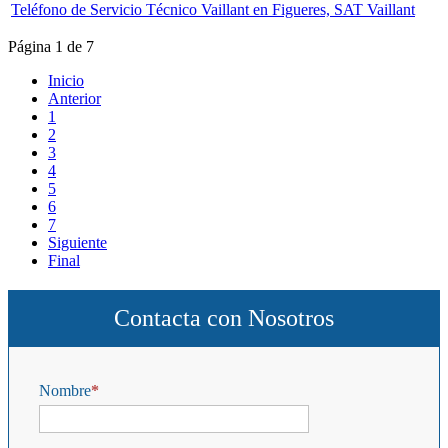
Teléfono de Servicio Técnico Vaillant en Figueres, SAT Vaillant
Página 1 de 7
Inicio
Anterior
1
2
3
4
5
6
7
Siguiente
Final
Contacta con Nosotros
Nombre