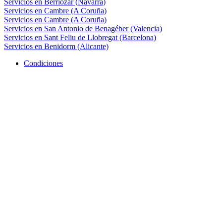
Servicios en Berriozar (Navarra)
Servicios en Cambre (A Coruña)
Servicios en Cambre (A Coruña)
Servicios en San Antonio de Benagéber (Valencia)
Servicios en Sant Feliu de Llobregat (Barcelona)
Servicios en Benidorm (Alicante)
Condiciones