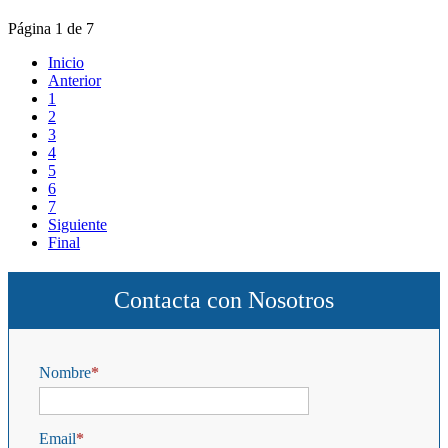
Página 1 de 7
Inicio
Anterior
1
2
3
4
5
6
7
Siguiente
Final
Contacta con Nosotros
Nombre
Email