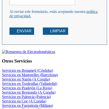
Al enviar este formulario, estás aceptando nuestra
política
de privacidad.
ENVIAR
LIMPIAR
Otros Servicios
Servicios en Benamejí (Córdoba)
Servicios en Martorelles (Barcelona)
Servicios en Narón (A Coruña)
Servicios en Tordesillas (Valladolid)
Servicios en Pradejón (La Rioja)
Servicios en Bergondo (A Coruña)
Servicios en Palencia (Palencia)
Servicios en Cee (A Coruña)
Servicios en Fuengirola (Málaga)