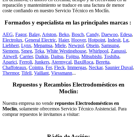
reparación y mantenimiento se traduce en una factura de menor
coste confiando en nuestro Servicio Técnico en Moclín.
Formados y especialista en las principales marcas :
AEG
,
Fagor
,
Balay
,
Ariston
,
Beko
,
Bosch
,
Candy
,
Daewoo
,
Edesa
,
Electrolux
,
General Electric
,
Haier
,
Hoover
,
Hotpoint
,
Indesit
,
Lg
,
Liebherr
,
Lynx
,
Mepamsa
,
Miele
,
Newpol
,
Otsein
,
Samsung
,
Siemens
,
Smeg
,
Teka
,
White Westinghouse
,
Whirlpool
,
Zanussi
,
Airwell
,
Carrier
,
Daikin
,
Daitsu
,
Fujitsu
,
Mitsubishi
,
Toshiba
,
Aparici
,
Ferroli
,
Junkers
,
Atermycal
,
BaxiRoca
,
Beretta
,
Chaffoteaux
,
Cointra
,
Fer
,
Fleck
,
Immergas
,
Neckar
,
Saunier Duval
,
Thermor
,
Tifell
,
Vaillant
,
Viessmann
...
Repuestos y Recambios Electrodomésticos en
Moclín:
Nuestra empresa no vende
repuestos Electrodomésticos en
Moclín
, solamente ofrecemos Servicio Técnico Asistencial. Para
comprar repuestos le invitamos a visitar:
Rádio de Acción: