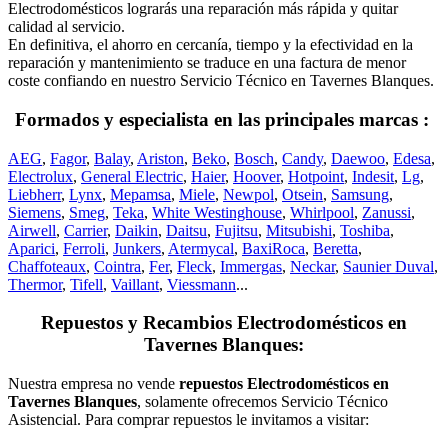
Electrodomésticos lograrás una reparación más rápida y quitar
calidad al servicio.
En definitiva, el ahorro en cercanía, tiempo y la efectividad en la
reparación y mantenimiento se traduce en una factura de menor
coste confiando en nuestro Servicio Técnico en Tavernes Blanques.
Formados y especialista en las principales marcas :
AEG
,
Fagor
,
Balay
,
Ariston
,
Beko
,
Bosch
,
Candy
,
Daewoo
,
Edesa
,
Electrolux
,
General Electric
,
Haier
,
Hoover
,
Hotpoint
,
Indesit
,
Lg
,
Liebherr
,
Lynx
,
Mepamsa
,
Miele
,
Newpol
,
Otsein
,
Samsung
,
Siemens
,
Smeg
,
Teka
,
White Westinghouse
,
Whirlpool
,
Zanussi
,
Airwell
,
Carrier
,
Daikin
,
Daitsu
,
Fujitsu
,
Mitsubishi
,
Toshiba
,
Aparici
,
Ferroli
,
Junkers
,
Atermycal
,
BaxiRoca
,
Beretta
,
Chaffoteaux
,
Cointra
,
Fer
,
Fleck
,
Immergas
,
Neckar
,
Saunier Duval
,
Thermor
,
Tifell
,
Vaillant
,
Viessmann
...
Repuestos y Recambios Electrodomésticos en
Tavernes Blanques:
Nuestra empresa no vende
repuestos Electrodomésticos en
Tavernes Blanques
, solamente ofrecemos Servicio Técnico
Asistencial. Para comprar repuestos le invitamos a visitar: