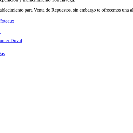
blecimiento para Venta de Repuestos. sin embargo te ofrecemos una alt
ffoteaux
r
aunier Duval
gas