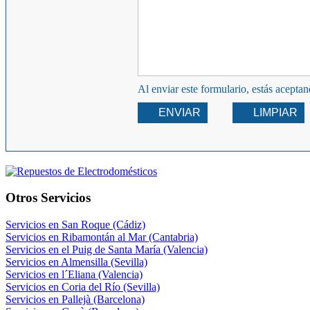
Al enviar este formulario, estás acepta
ENVIAR
LIMPIAR
Otros Servicios
Servicios en San Roque (Cádiz)
Servicios en Ribamontán al Mar (Cantabria)
Servicios en el Puig de Santa María (Valencia)
Servicios en Almensilla (Sevilla)
Servicios en l´Eliana (Valencia)
Servicios en Coria del Río (Sevilla)
Servicios en Pallejà (Barcelona)