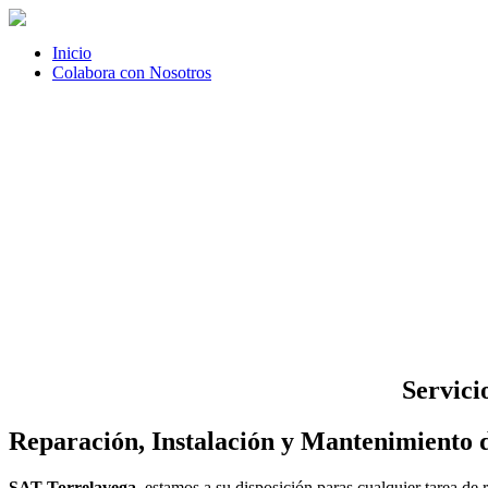
Inicio
Colabora con Nosotros
Servici
Reparación, Instalación y Mantenimiento 
SAT Torrelavega
, estamos a su disposición paras cualquier tarea de