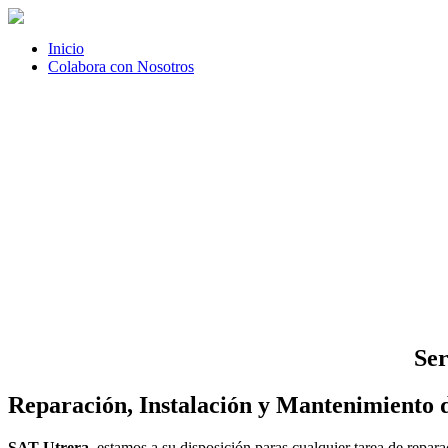
Inicio
Colabora con Nosotros
Ser
Reparación, Instalación y Mantenimiento d
SAT Utrera
, estamos a su disposición paras cualquier tarea de repar